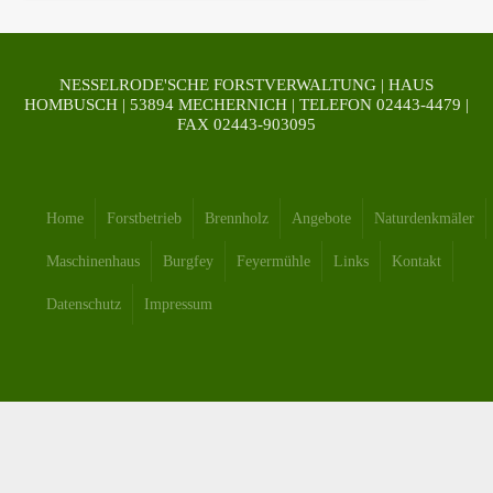
NESSELRODE'SCHE FORSTVERWALTUNG | HAUS
HOMBUSCH | 53894 MECHERNICH | TELEFON 02443-4479 |
FAX 02443-903095
Home
Forstbetrieb
Brennholz
Angebote
Naturdenkmäler
Maschinenhaus
Burgfey
Feyermühle
Links
Kontakt
Datenschutz
Impressum