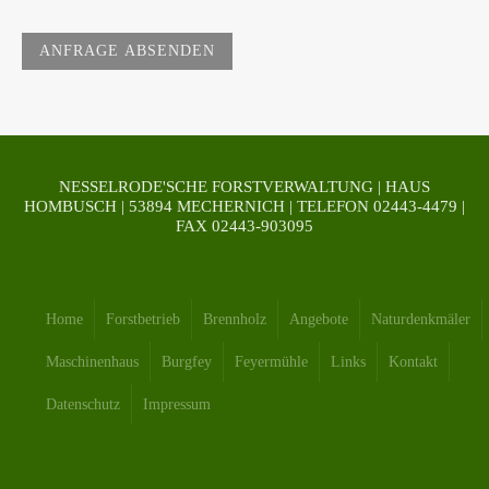
ANFRAGE ABSENDEN
NESSELRODE'SCHE FORSTVERWALTUNG | HAUS
HOMBUSCH | 53894 MECHERNICH | TELEFON 02443-4479 |
FAX 02443-903095
Home
Forstbetrieb
Brennholz
Angebote
Naturdenkmäler
Maschinenhaus
Burgfey
Feyermühle
Links
Kontakt
Datenschutz
Impressum