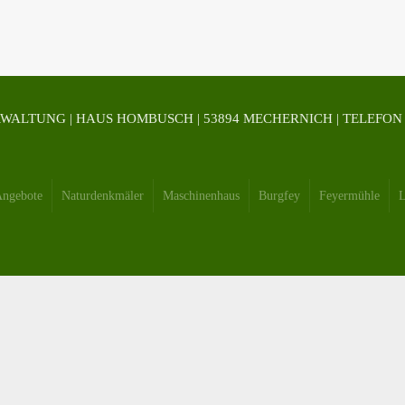
ALTUNG | HAUS HOMBUSCH | 53894 MECHERNICH | TELEFON 024
ngebote
Naturdenkmäler
Maschinenhaus
Burgfey
Feyermühle
L