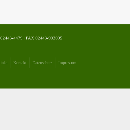
43-4479 | FAX 02443-903095
inks
Kontakt
Datenschutz
Impressum