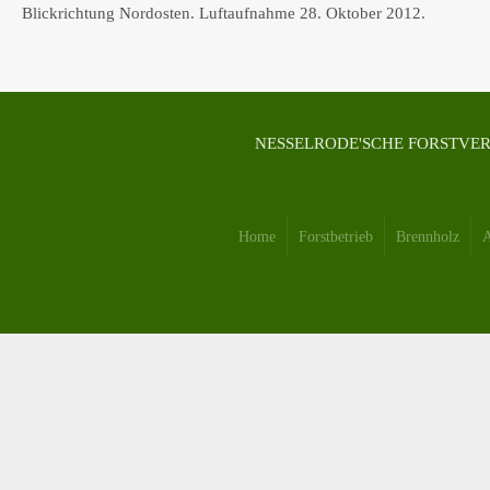
Blickrichtung Nordosten. Luftaufnahme 28. Oktober 2012.
NESSELRODE'SCHE FORSTVERW
Home
Forstbetrieb
Brennholz
A