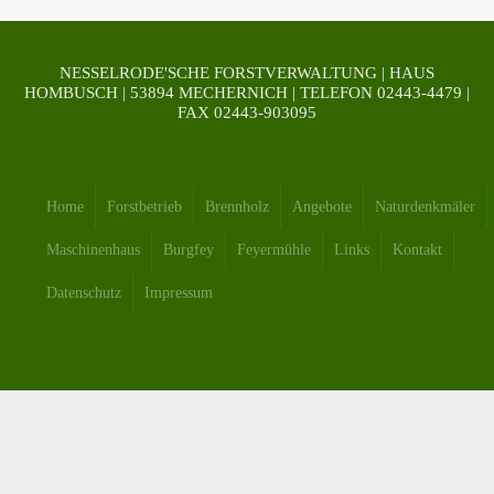
NESSELRODE'SCHE FORSTVERWALTUNG | HAUS
HOMBUSCH | 53894 MECHERNICH | TELEFON 02443-4479 |
FAX 02443-903095
Home
Forstbetrieb
Brennholz
Angebote
Naturdenkmäler
Maschinenhaus
Burgfey
Feyermühle
Links
Kontakt
Datenschutz
Impressum