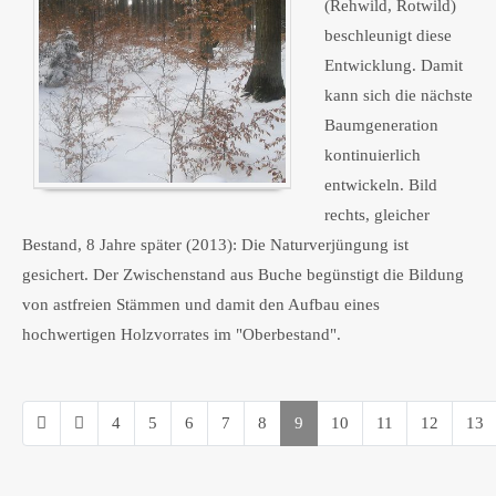
(Rehwild, Rotwild)
beschleunigt diese
Entwicklung. Damit
kann sich die nächste
Baumgeneration
kontinuierlich
entwickeln. Bild
rechts, gleicher
Bestand, 8 Jahre später (2013): Die Naturverjüngung ist
gesichert. Der Zwischenstand aus Buche begünstigt die Bildung
von astfreien Stämmen und damit den Aufbau eines
hochwertigen Holzvorrates im "Oberbestand".
4
5
6
7
8
9
10
11
12
13
Seite 9 von 22