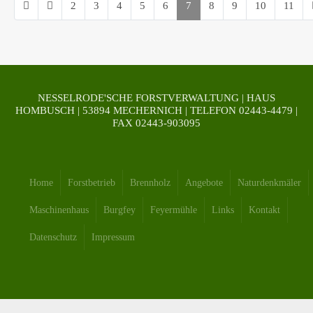
2
3
4
5
6
7
8
9
10
11
Seite 7 von 22
NESSELRODE'SCHE FORSTVERWALTUNG | HAUS
HOMBUSCH | 53894 MECHERNICH | TELEFON 02443-4479 |
FAX 02443-903095
Home
Forstbetrieb
Brennholz
Angebote
Naturdenkmäler
Maschinenhaus
Burgfey
Feyermühle
Links
Kontakt
Datenschutz
Impressum