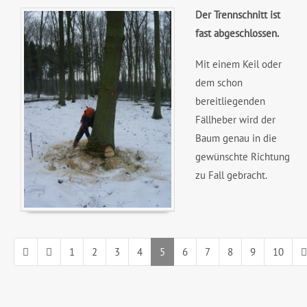
Der Trennschnitt ist
fast abgeschlossen.
Mit einem Keil oder
dem schon
bereitliegenden
Fällheber wird der
Baum genau in die
gewünschte Richtung
zu Fall gebracht.
1
2
3
4
5
6
7
8
9
10
Seite 5 von 22