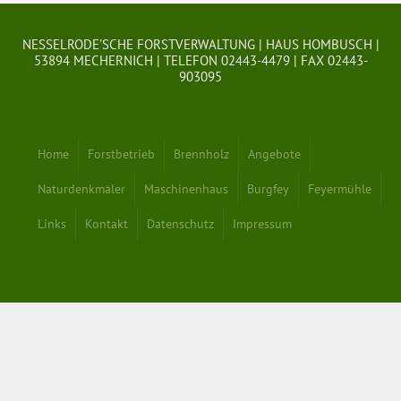
NESSELRODE'SCHE FORSTVERWALTUNG | HAUS HOMBUSCH |
53894 MECHERNICH | TELEFON 02443-4479 | FAX 02443-
903095
Home
Forstbetrieb
Brennholz
Angebote
Naturdenkmäler
Maschinenhaus
Burgfey
Feyermühle
Links
Kontakt
Datenschutz
Impressum