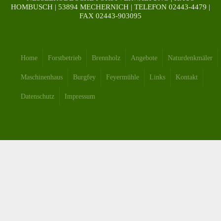
HOMBUSCH | 53894 MECHERNICH | TELEFON 02443-4479 |
FAX 02443-903095
Home
Forstbetrieb
Brennholz
Angebote
Naturdenkmäler
Maschinenhaus
Burgfey
Feyermühle
Links
Kontakt
Datenschutz
Impressum