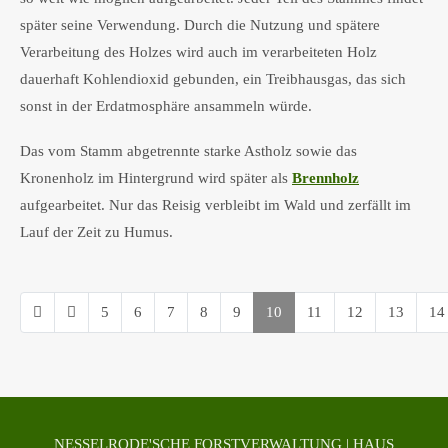
später seine Verwendung. Durch die Nutzung und spätere
Verarbeitung des Holzes wird auch im verarbeiteten Holz
dauerhaft Kohlendioxid gebunden, ein Treibhausgas, das sich
sonst in der Erdatmosphäre ansammeln würde.
Das vom Stamm abgetrennte starke Astholz sowie das
Kronenholz im Hintergrund wird später als
Brennholz
aufgearbeitet. Nur das Reisig verbleibt im Wald und zerfällt im
Lauf der Zeit zu Humus.
5
6
7
8
9
10
11
12
13
14
Seite 10 von 22
NESSELRODE'SCHE FORSTVERWALTUNG | HAUS