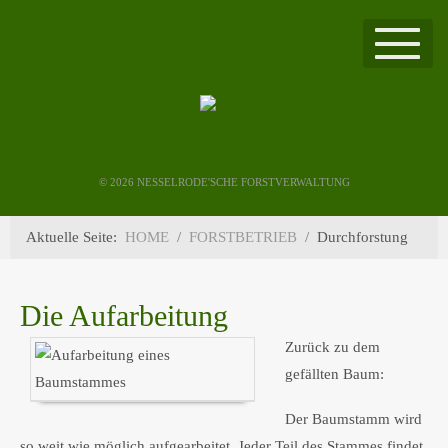
©
2026 NESSELRODE'SCHE FORSTVERWALTUNG
Aktuelle Seite:
HOME
FORSTBETRIEB
Durchforstung
Die Aufarbeitung
Zurück zu dem
gefällten Baum:
Der Baumstamm wird
so weit wie möglich aufgearbeitet. Jeder Teil des Stammes findet