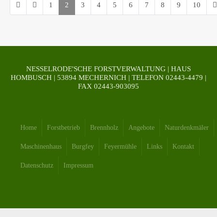
1
2
3
4
5
6
7
8
9
10
Seite 2 von 22
NESSELRODE'SCHE FORSTVERWALTUNG | HAUS
HOMBUSCH | 53894 MECHERNICH | TELEFON 02443-4479 |
FAX 02443-903095
Home
Forstbetrieb
Brennholz
Angebote
Naturdenkmäler
Maschinenhaus
Burgfey
Feyermühle
Links
Kontakt
Datenschutz
Impressum